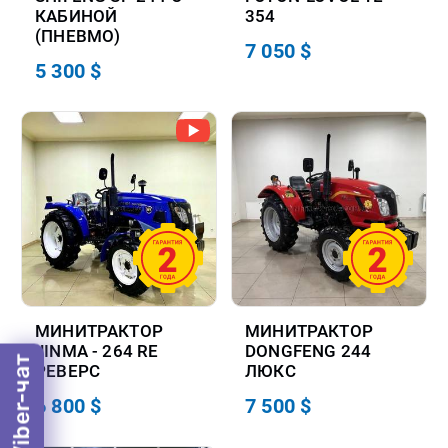
КАБИНОЙ
354
(ПНЕВМО)
7 050 $
5 300 $
МИНИТРАКТОР
МИНИТРАКТОР
JINMA - 264 RE
DONGFENG 244
Viber-чат
РЕВЕРС
ЛЮКС
6 800 $
7 500 $