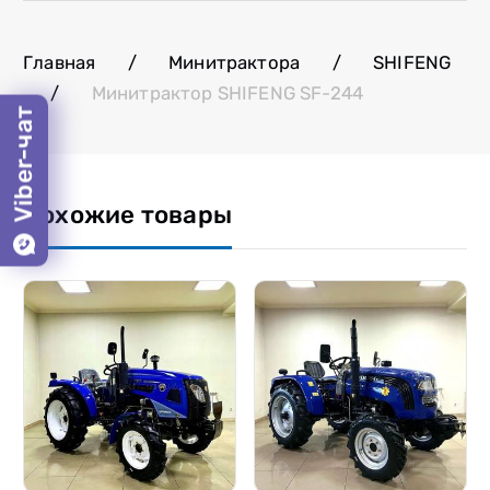
Главная
/
Минитрактора
/
SHIFENG
/
Минитрактор SHIFENG SF-244
Viber-чат
Похожие товары