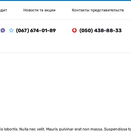
едит
Новости та акции
Контакты представительств
(067) 674-01-89
(050) 438-88-33
s lobortis. Nulla nec velit. Mauris pulvinar erat non massa. Suspendisse to