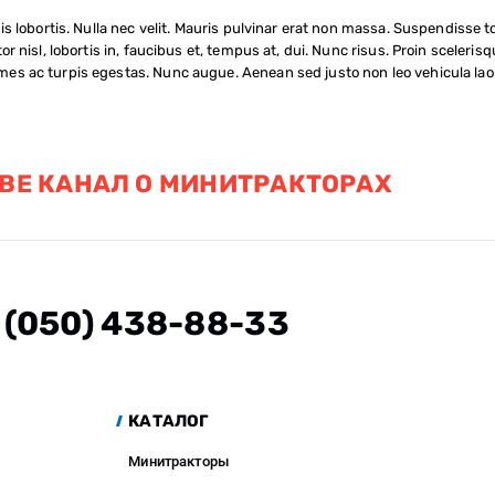
s lobortis. Nulla nec velit. Mauris pulvinar erat non massa. Suspendisse to
or nisl, lobortis in, faucibus et, tempus at, dui. Nunc risus. Proin sceler
es ac turpis egestas. Nunc augue. Aenean sed justo non leo vehicula laor
BE КАНАЛ О МИНИТРАКТОРАХ
(050) 438-88-33
КАТАЛОГ
Минитракторы