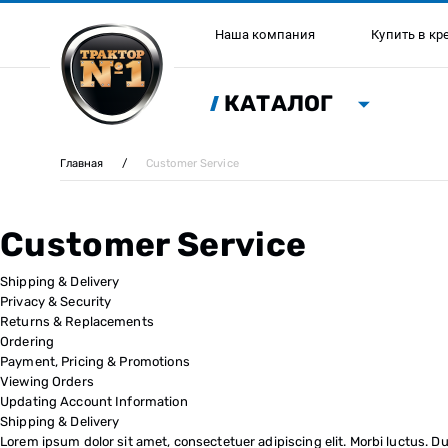
Наша компания
Купить в кр
КАТАЛОГ
Главная
/
Customer Service
Customer Service
Shipping & Delivery
Privacy & Security
Returns & Replacements
Ordering
Payment, Pricing & Promotions
Viewing Orders
Updating Account Information
Shipping & Delivery
Lorem ipsum dolor sit amet, consectetuer adipiscing elit. Morbi luctus. Dui