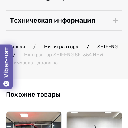
Техническая информация
Главная
/
Минитрактора
/
SHIFENG
Viber-чат
/
Мінітрактор SHIFENG SF-354 NEW
(примусова гідравліка)
Похожие товары