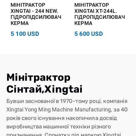
МІНІТРАКТОР
МІНІТРАКТОР
XINGTAI - 244 NEW.
XINGTAI XT-244L.
ГІДРОПІДСИЛЮВАЧ
ГІДРОПІДСИЛЮВАЧ
КЕРМА
КЕРМА
5 100 USD
5 600 USD
Мінітрактор
Сінтай,Xingtai
Бувши заснованої в 1970-тому році, компанія
Xingtai Yong Ming Machine Manufacturing
, за 40
років свого існування накопичила досвід
виробництва машинної техніки різного
призначення. Спочатку під маркою Xingtai