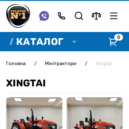
0
КАТАЛОГ
Головна
/
Мінітрактори
/
Xingtai
XINGTAI