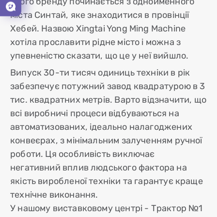
цього бренду починається з однойменного
міста Синтай, яке знаходитися в провінції
Хебей. Назвою Xingtai Yong Ming Machine
хотіла прославити рідне місто і можна з
упевненістю сказати, що це у неї вийшло.
Випуск 30-ти тисяч одиниць техніки в рік
забезпечує потужний завод квадратурою в 3
тис. квадратних метрів. Варто відзначити, що
всі виробничі процеси відбуваються на
автоматизованих, ідеально налагоджених
конвеєрах, з мінімальним залученням ручної
роботи. Ця особливість виключає
негативний вплив людського фактора на
якість виробленої техніки та гарантує краще
технічне виконання.
У нашому виставковому центрі - Трактор №1