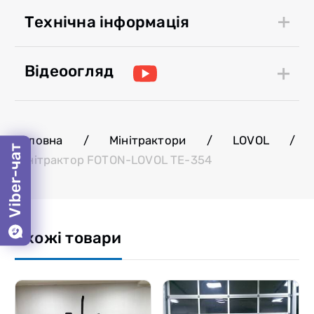
Технічна інформація
Відеоогляд
Головна
/
Мінітрактори
/
LOVOL
/
Viber-чат
Мінітрактор FOTON-LOVOL TE-354
Схожі товари